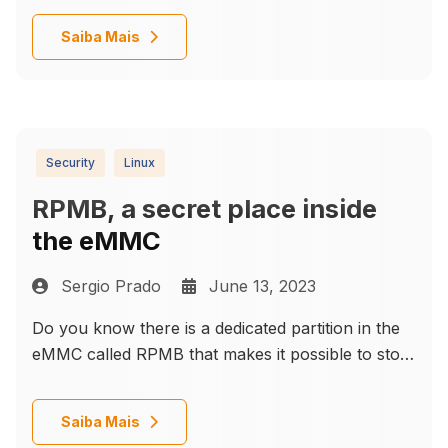
related features for computer systems, including
Details
Saiba Mais
hashing, encryption, signing, random number
generation, and many more!
Security
Linux
RPMB, a secret place inside
the eMMC
Sergio Prado
June 13, 2023
Do you know there is a dedicated partition in the
eMMC called RPMB that makes it possible to store
data with integrity and authenticity support?
Details
Saiba Mais